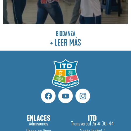
BIODANZA
+ LEER MÁS
ENLACES
ITD
Admisiones
Transversal 7a # 30-44
Pagos en linea
Santa Isabel /