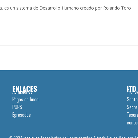
za, es un sistema de Desarrollo Humano creado por Rolando Toro
ENLACES
ITD
Admisiones
Trans
Pagos en linea
Santa
PQRS
Secre
Egresados
Tesor
conta