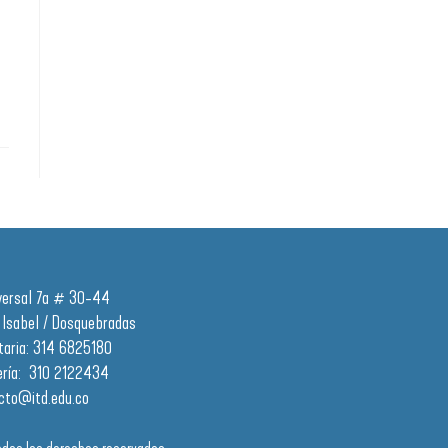
versal 7a # 30-44
 Isabel / Dosquebradas
taria: 314 6825180
ería: 310 2122434
cto@itd.edu.co